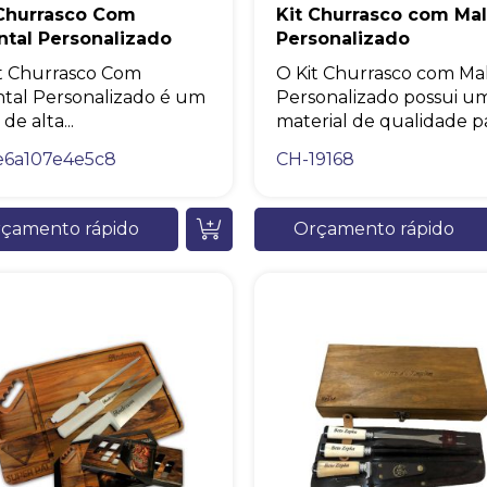
 Churrasco Com
Kit Churrasco com Ma
ntal Personalizado
Personalizado
Eu concordo em receber comunicações.
t Churrasco Com
O Kit Churrasco com Ma
A nossa empresa está comprometida a proteger e respeitar sua
privacidade, utilizaremos seus dados apenas para fins de
tal Personalizado é um
Personalizado possui u
marketing. Você pode alterar suas preferências a qualquer
de alta...
material de qualidade par
momento.
e6a107e4e5c8
CH-19168
Iniciar conversa
çamento rápido
Orçamento rápido