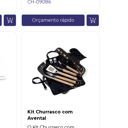
CH-09086
Orçamento rápido
Kit Churrasco com
Avental
O Kit Churrasco com