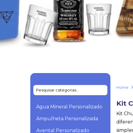
Home
Kit 
Agua Mineral Personalizado
Kit Ch
Ampulheta Personalizada
difere
simple
Avental Personalizado