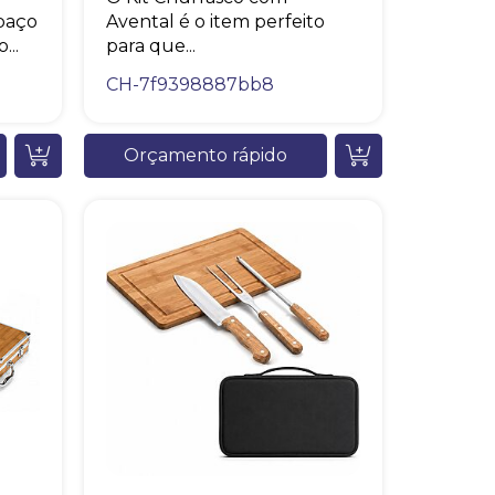
spaço
Avental é o item perfeito
...
para que...
CH-7f9398887bb8
Orçamento rápido