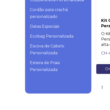
Cordão para crachá
personalizado
Kit
Per
Datas Especiais
O Ki
Ecobag Personalizada
Pers
alta
Escova de Cabelo
Personalizada
CH-
Esteira de Praia
Or
Personalizada
Fita Métrica Personalizada
1
Fone de Ouvido
Personalizado
Frisbee Personalizado