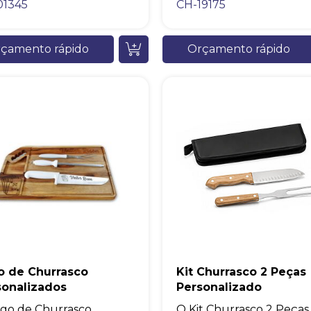
01345
CH-19175
çamento rápido
Orçamento rápido
o de Churrasco
Kit Churrasco 2 Peças
sonalizados
Personalizado
go de Churrasco
O Kit Churrasco 2 Peças