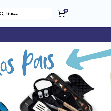
0
Enviar
uscar