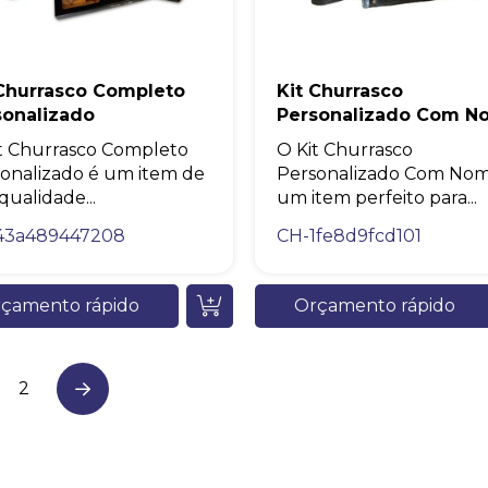
 Churrasco Completo
Kit Churrasco
sonalizado
Personalizado Com N
t Churrasco Completo
O Kit Churrasco
onalizado é um item de
Personalizado Com Nom
 qualidade...
um item perfeito para...
43a489447208
CH-1fe8d9fcd101
çamento rápido
Orçamento rápido
2
Next