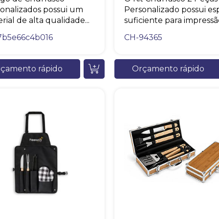
onalizados possui um
Personalizado possui e
rial de alta qualidade...
suficiente para impressão
Chambo Brindes
7b5e66c4b016
CH-94365
online
çamento rápido
Orçamento rápido
+55