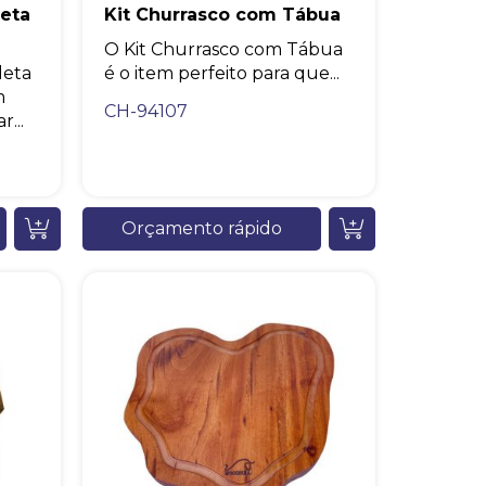
leta
Kit Churrasco com Tábua
O Kit Churrasco com Tábua
leta
é o item perfeito para que...
m
CH-94107
...
Orçamento rápido