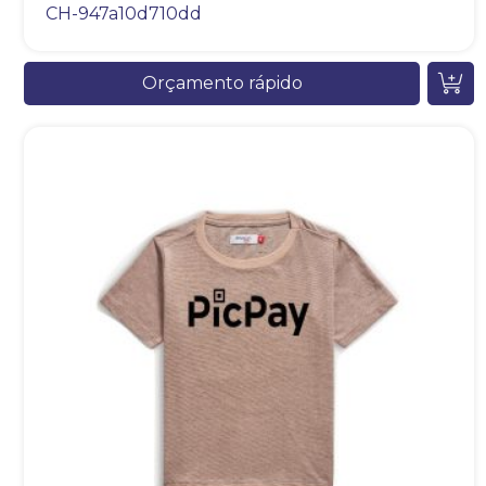
CH-947a10d710dd
Orçamento rápido