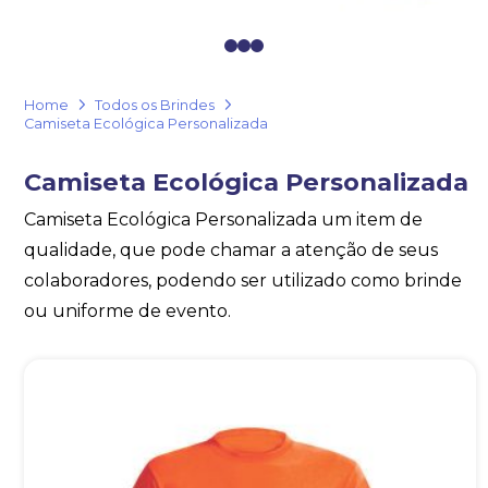
Eu concordo em receber comunicações.
0
1
2
A nossa empresa está comprometida a proteger e respeitar
sua privacidade, utilizaremos seus dados apenas para fins
de marketing. Você pode alterar suas preferências a
Home
Todos os Brindes
qualquer momento.
Camiseta Ecológica Personalizada
Camiseta Ecológica Personalizada
Iniciar conversa
Camiseta Ecológica Personalizada um item de
qualidade, que pode chamar a atenção de seus
colaboradores, podendo ser utilizado como brinde
ou uniforme de evento.