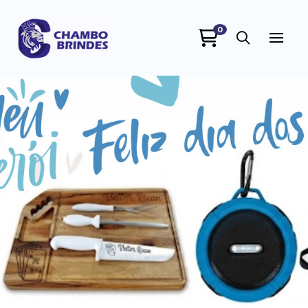
0
Chambo Brindes
online
+55