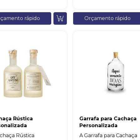
çamento rápido
Orçamento rápido
haça Rústica
Garrafa para Cachaça
sonalizada
Personalizada
Chambo Brindes
chaça Rústica
A Garrafa para Cachaça
online