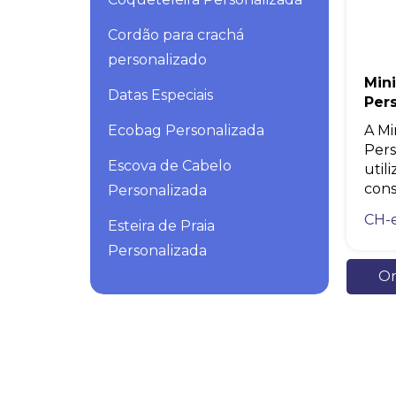
Cordão para crachá
personalizado
Min
Datas Especiais
Per
Ecobag Personalizada
A Mi
Pers
Escova de Cabelo
util
consi
Personalizada
CH-
Esteira de Praia
Personalizada
Or
Fita Métrica Personalizada
Fone de Ouvido
Personalizado
Frisbee Personalizado