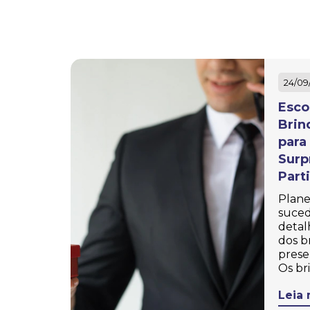
Guarda Chuva
Personalizado
Guarda Sol Personalizado
24/09
Jaleco Personalizado
Esco
Kits Personalizados
Brin
para
Lixocar Personalizado
Surp
Malas Personalizadas
Part
Plane
Mantas Personalizadas
suced
detal
Marmita Personalizada
dos b
prese
Massageador de Madeira
Os br
Personalizado
Leia 
Meias Personalizadas