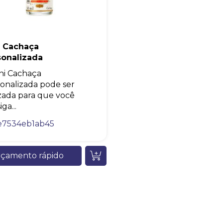
i Cachaça
sonalizada
ni Cachaça
onalizada pode ser
izada para que você
ga...
e7534eb1ab45
çamento rápido