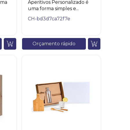
rma
Aperitivos Personalizado é
uma forma simples e...
CH-bd3d7ca72f7e
Orçamento rápido