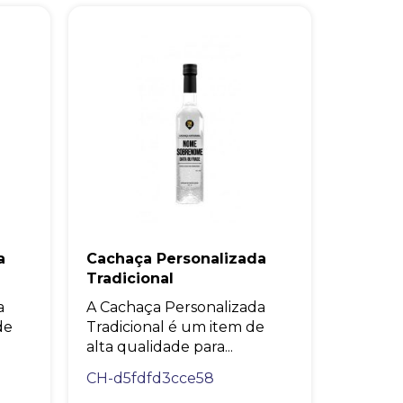
a
Cachaça Personalizada
Tradicional
a
A Cachaça Personalizada
de
Tradicional é um item de
alta qualidade para...
CH-d5fdfd3cce58