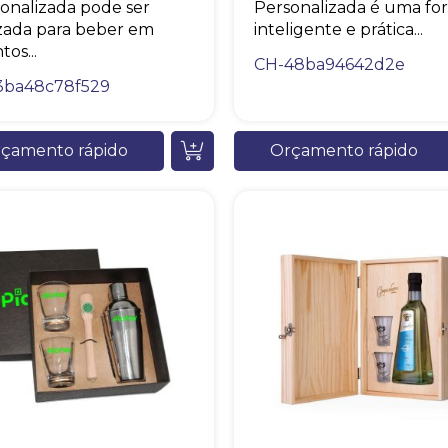
onalizada pode ser
Personalizada é uma fo
izada para beber em
inteligente e prática...
tos...
CH-48ba94642d2e
3ba48c78f529
çamento rápido
Orçamento rápido
+55
Eu concordo em receber comunicações.
A nossa empresa está comprometida a proteger e respeitar sua
privacidade, utilizaremos seus dados apenas para fins de
marketing. Você pode alterar suas preferências a qualquer