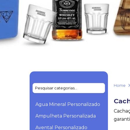
Home
Cach
Agua Mineral Personalizado
Cachaç
Ampulheta Personalizada
garanti
Avental Personalizado