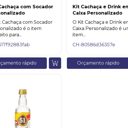
momento.
 Cachaça com Socador
Kit Cachaça e Drink e
sonalizado
Caixa Personalizado
Iniciar conversa
t Cachaça com Socador
O Kit Cachaça e Drink 
onalizado é o item
Caixa Personalizado é 
ito para...
item...
317f92883fab
CH-80586d36357e
çamento rápido
Orçamento rápido