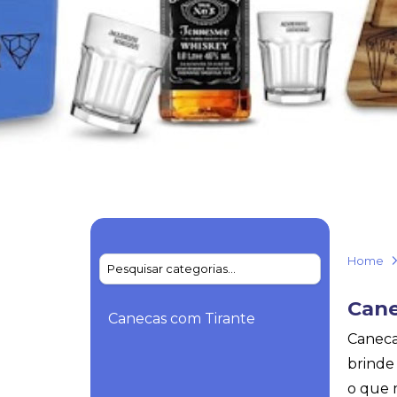
Home
Cane
Canecas com Tirante
Caneca
brinde 
o que 