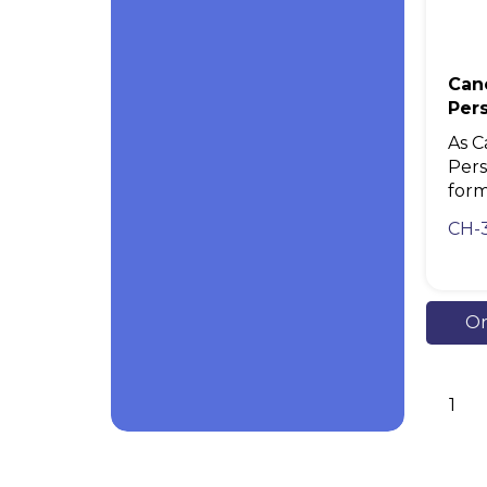
Can
Per
As C
Pers
form
CH-
Or
1