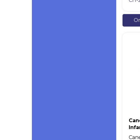
CH-
Or
Can
Infa
Cane