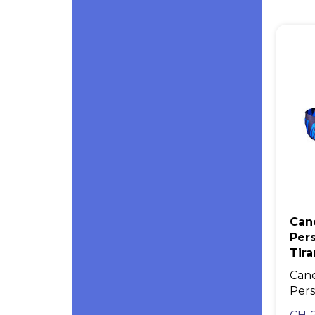
Can
Per
Tira
Can
Pers