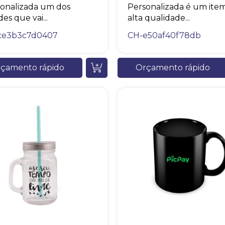
onalizada um dos
Personalizada é um ite
des que vai...
alta qualidade...
ce3b3c7d0407
CH-e50af40f78db
Chambo Brindes
online
çamento rápido
Orçamento rápido
+55