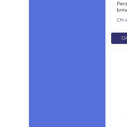
Pers
brin
CH-
Or