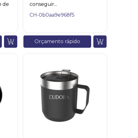
m de
conseguir...
CH-0b0aa9e968f5
Orçamento rápido