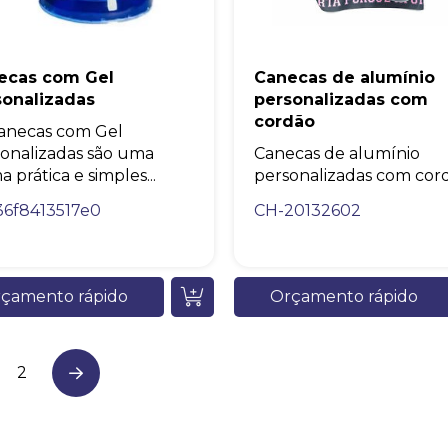
ecas com Gel
Canecas de alumínio
sonalizadas
personalizadas com
cordão
anecas com Gel
onalizadas são uma
Canecas de alumínio
a prática e simples...
personalizadas com cordã
36f8413517e0
CH-20132602
çamento rápido
Orçamento rápido
2
Next