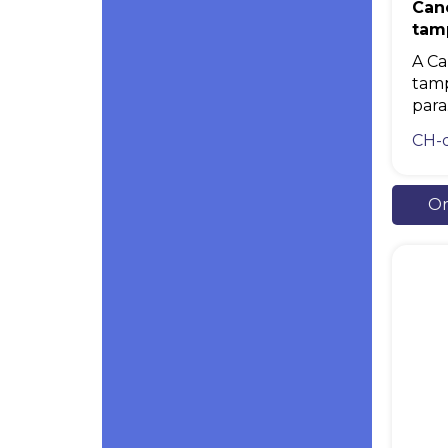
Can
tam
A Ca
tamp
para.
CH-
Or