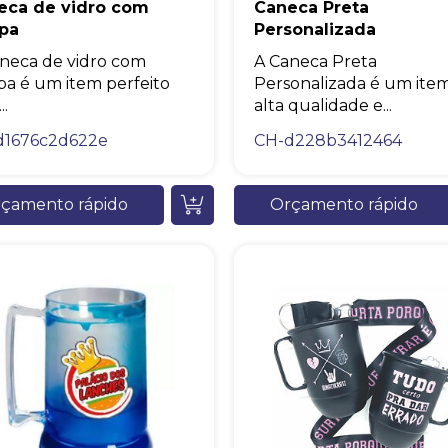
eca de vidro com
Caneca Preta
pa
Personalizada
Eu concordo em receber comunicações.
neca de vidro com
A Caneca Preta
A nossa empresa está comprometida a proteger e respeitar sua
a é um item perfeito
Personalizada é um ite
privacidade, utilizaremos seus dados apenas para fins de
..
alta qualidade e...
marketing. Você pode alterar suas preferências a qualquer
momento.
d1676c2d622e
CH-d228b3412464
Iniciar conversa
çamento rápido
Orçamento rápido