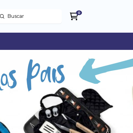
0
Enviar
uscar