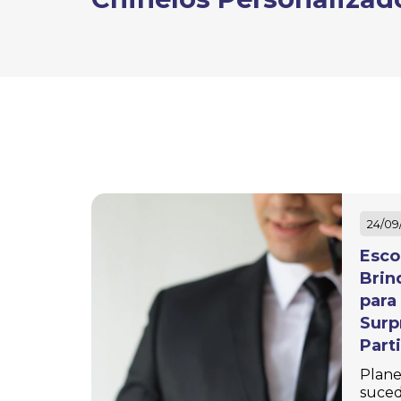
Guarda Chuva
Personalizado
Guarda Sol Personalizado
Jaleco Personalizado
Kits Personalizados
Lixocar Personalizado
Malas Personalizadas
24/09
Esco
Mantas Personalizadas
Brin
Marmita Personalizada
para
Surp
Massageador de Madeira
Part
Personalizado
Plane
suced
Meias Personalizadas