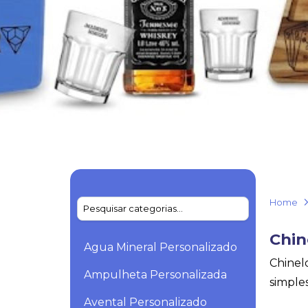
Home
Chin
Agua Mineral Personalizado
Chinel
Ampulheta Personalizada
simple
Avental Personalizado