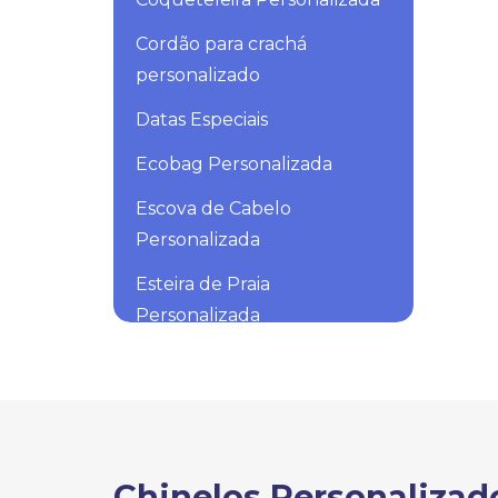
Cordão para crachá
personalizado
Datas Especiais
Ecobag Personalizada
Escova de Cabelo
Personalizada
Esteira de Praia
Personalizada
Fita Métrica Personalizada
Fone de Ouvido
Personalizado
Frisbee Personalizado
Chinelos Personalizad