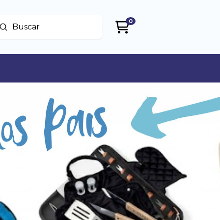
0
Enviar
uscar