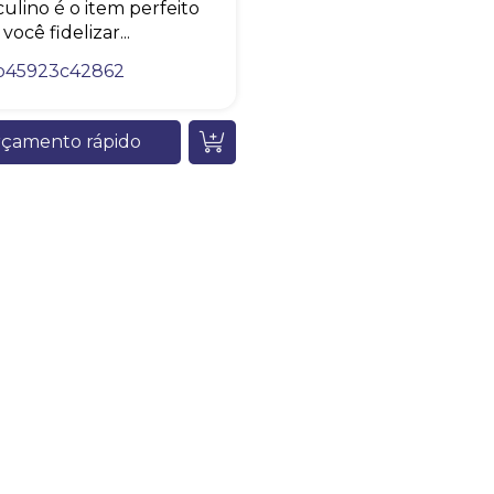
ulino é o item perfeito
Chambo Brindes
você fidelizar...
online
b45923c42862
çamento rápido
+55
Eu concordo em receber comunicações.