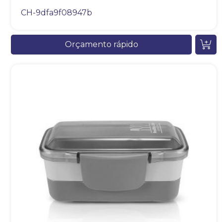
CH-9dfa9f08947b
Orçamento rápido