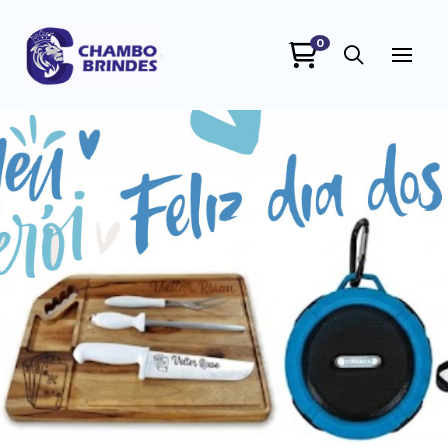
0
Chambo Brindes
online
+55