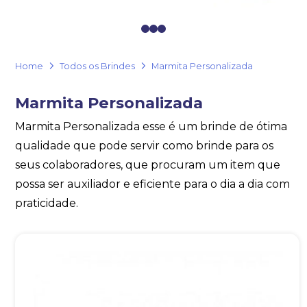
Eu concordo em receber comunicações.
0
1
2
A nossa empresa está comprometida a proteger e respeitar
sua privacidade, utilizaremos seus dados apenas para fins
de marketing. Você pode alterar suas preferências a
Home
Todos os Brindes
Marmita Personalizada
qualquer momento.
Marmita Personalizada
Iniciar conversa
Marmita Personalizada esse é um brinde de ótima
qualidade que pode servir como brinde para os
seus colaboradores, que procuram um item que
possa ser auxiliador e eficiente para o dia a dia com
praticidade.