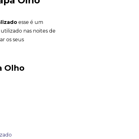
apa Olho
lizado
esse é um
tilizado nas noites de
ar os seus
Chambo Brindes
a Olho
online