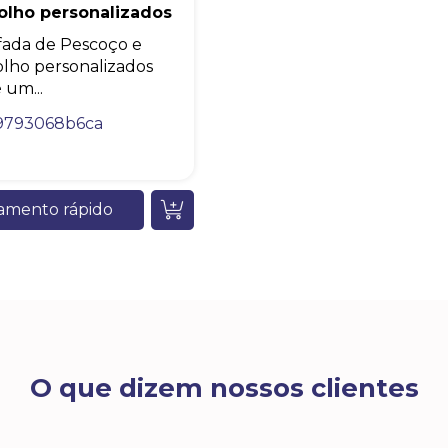
olho personalizados
ada de Pescoço e
olho personalizados
 um...
9793068b6ca
amento rápido
O que dizem nossos clientes