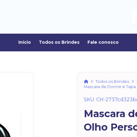
B
Início
Todos os Brindes
Fale conosco
Home
Todos os Brindes
Mascara de Dormir e Tapa
SKU: CH-2737cd323b
Mascara d
Olho Pers