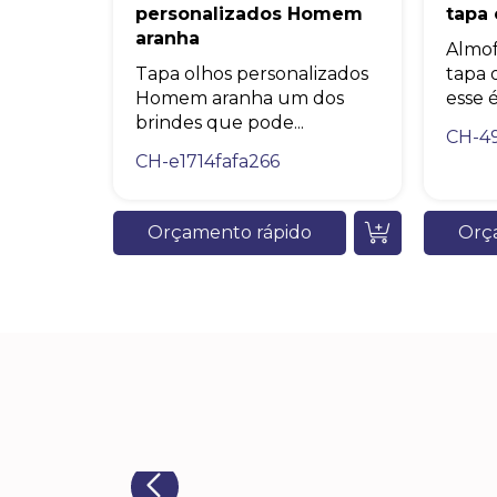
personalizados Homem
tapa 
aranha
Almof
Tapa olhos personalizados
tapa 
Homem aranha um dos
esse é
brindes que pode...
CH-4
CH-e1714fafa266
Orçamento rápido
Orç