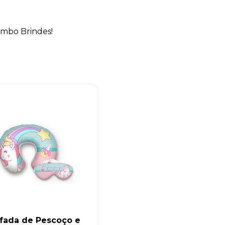
+55
mbo Brindes!
Eu concordo em receber comunicações.
A nossa empresa está comprometida a proteger e respeitar sua
privacidade, utilizaremos seus dados apenas para fins de
marketing. Você pode alterar suas preferências a qualquer
momento.
Iniciar conversa
fada de Pescoço e