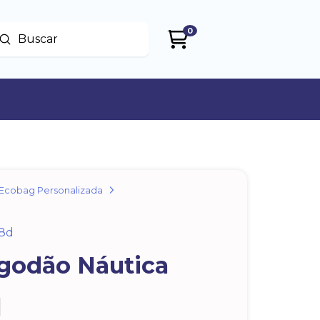
0
Enviar
uscar
Ecobag Personalizada
8d
godão Náutica