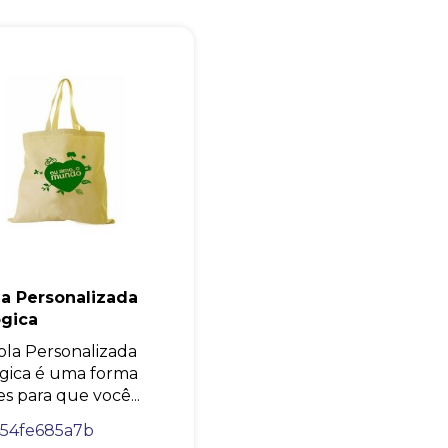
Eu concordo em receber comunicações.
A nossa empresa está comprometida a proteger e respeitar sua
privacidade, utilizaremos seus dados apenas para fins de
marketing. Você pode alterar suas preferências a qualquer
momento.
Iniciar conversa
a Personalizada
ógica
ola Personalizada
gica é uma forma
es para que você...
454fe685a7b