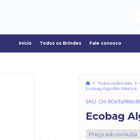
B
Início
Todos os Brindes
Fale conosco
Home
Todos os Brindes
Ecobag Algodão Náutica
SKU: CH-90e9a986c8
Ecobag Al
Preço sob consulta