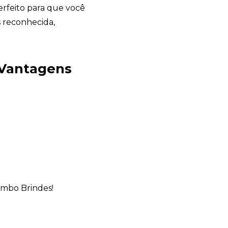
rfeito para que você
s reconhecida,
Chambo Brindes
 Vantagens
online
mbo Brindes!
+55