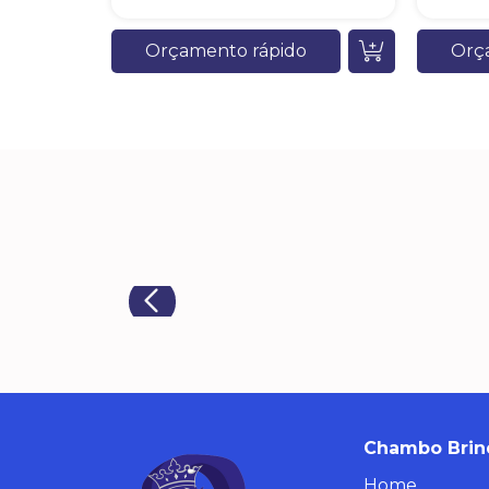
Orçamento rápido
Orç
Chambo Brin
Home