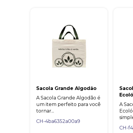
Sacola Grande Algodão
Sacol
Ecol
A Sacola Grande Algodão é
um item perfeito para você
A Sac
tornar...
Ecoló
simpl
CH-4ba6352a00a9
CH-f