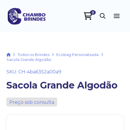
0
Chambo Brindes
online
Home
Todos os Brindes
Ecobag Personalizada
Sacola Grande Algodão
SKU: CH-4ba6352a00a9
Sacola Grande Algodão
Preço sob consulta
+55