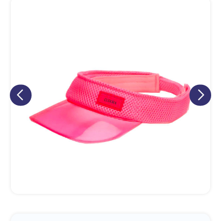
Eu concordo em receber comunicações.
A nossa empresa está comprometida a proteger e respeitar
sua privacidade, utilizaremos seus dados apenas para fins
de marketing. Você pode alterar suas preferências a
qualquer momento.
Iniciar conversa