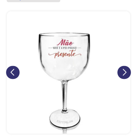
Eu concordo em receber comunicações.
A nossa empresa está comprometida a proteger e respeitar
sua privacidade, utilizaremos seus dados apenas para fins
de marketing. Você pode alterar suas preferências a
qualquer momento.
Iniciar conversa