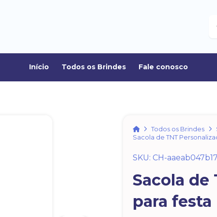
B
Início
Todos os Brindes
Fale conosco
Home
Todos os Brindes
Sacola de TNT Personalizada
SKU: CH-aaeab047b1
Sacola de
para festa 