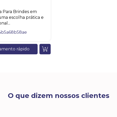
a Para Brindes em
ma escolha prática e
nal...
4b5a68b58ae
amento rápido
O que dizem nossos clientes