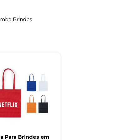
+55
mbo Brindes
Eu concordo em receber comunicações.
A nossa empresa está comprometida a proteger e respeitar sua
privacidade, utilizaremos seus dados apenas para fins de
marketing. Você pode alterar suas preferências a qualquer
momento.
Iniciar conversa
la Para Brindes em