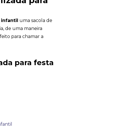
lizada para
infantil
uma sacola de
dia, de uma maneira
feito para chamar a
Chambo Brindes
online
ada para festa