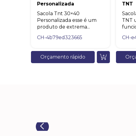
Personalizada
TNT
Sacola Tnt 30×40
Sacol
Personalizada esse é um
TNT u
produto de extrema...
funcio
CH-4b79ed323665
CH-e
Orçamento rápido
Orç