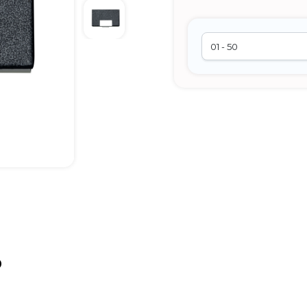
Chambo Brindes
online
o