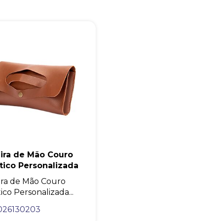
+55
Eu concordo em receber comunicações.
eira de Mão Couro
A nossa empresa está comprometida a proteger e respeitar sua
privacidade, utilizaremos seus dados apenas para fins de
tico Personalizada
marketing. Você pode alterar suas preferências a qualquer
momento.
ira de Mão Couro
ico Personalizada...
026130203
Iniciar conversa