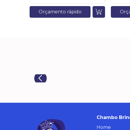
Orçamento rápido
Orç
Chambo Brin
Home