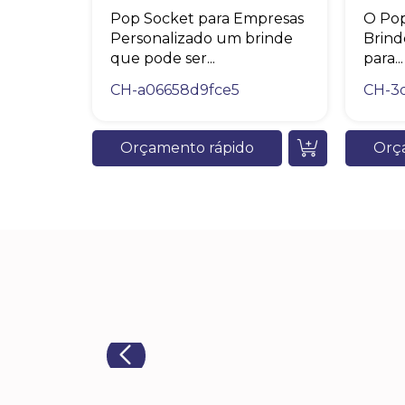
Pop Socket para Empresas
O Pop
Personalizado um brinde
Brind
que pode ser...
para...
CH-a06658d9fce5
CH-3d
Orçamento rápido
Orç