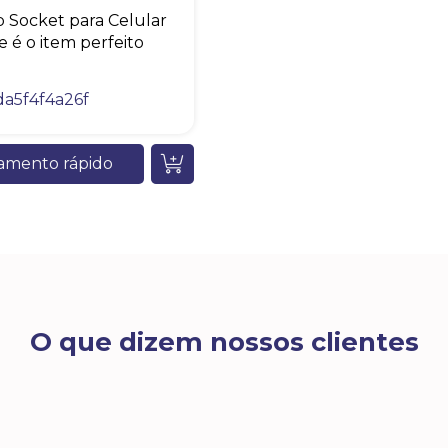
 Socket para Celular
e é o item perfeito
a5f4f4a26f
amento rápido
O que dizem nossos clientes