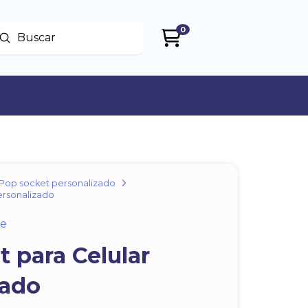
0
Enviar
uscar
Pop socket personalizado
ersonalizado
ae
 para Celular
zado