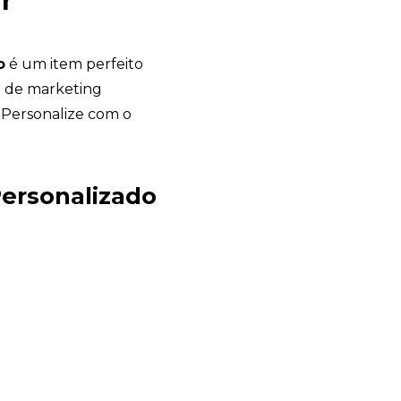
r
o
é um item perfeito
a de marketing
 Personalize com o
Chambo Brindes
online
Personalizado