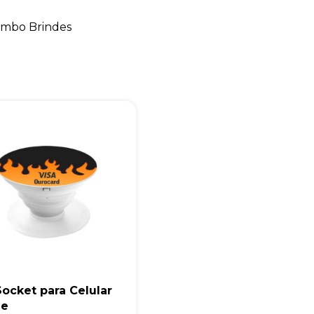
+55
mbo Brindes
Eu concordo em receber comunicações.
A nossa empresa está comprometida a proteger e respeitar sua
privacidade, utilizaremos seus dados apenas para fins de
marketing. Você pode alterar suas preferências a qualquer
momento.
Iniciar conversa
ocket para Celular
de