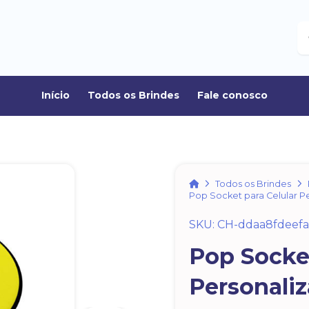
B
Início
Todos os Brindes
Fale conosco
Home
Todos os Brindes
Pop Socket para Celular P
SKU: CH-ddaa8fdeef
Pop Socket
Personali