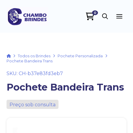
0
Chambo Brindes
online
Home
Todos os Brindes
Pochete Personalizada
Pochete Bandeira Trans
SKU: CH-b37e83fd3eb7
Pochete Bandeira Trans
Preço sob consulta
+55