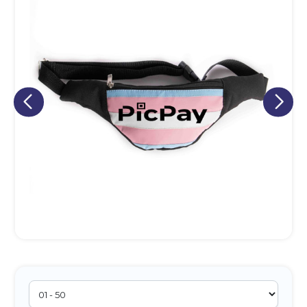
Eu concordo em receber comunicações.
A nossa empresa está comprometida a proteger e respeitar
sua privacidade, utilizaremos seus dados apenas para fins
de marketing. Você pode alterar suas preferências a
qualquer momento.
Iniciar conversa