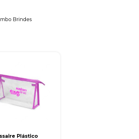
+55
mbo Brindes
Eu concordo em receber comunicações.
A nossa empresa está comprometida a proteger e respeitar sua
privacidade, utilizaremos seus dados apenas para fins de
marketing. Você pode alterar suas preferências a qualquer
momento.
Iniciar conversa
saire Plástico