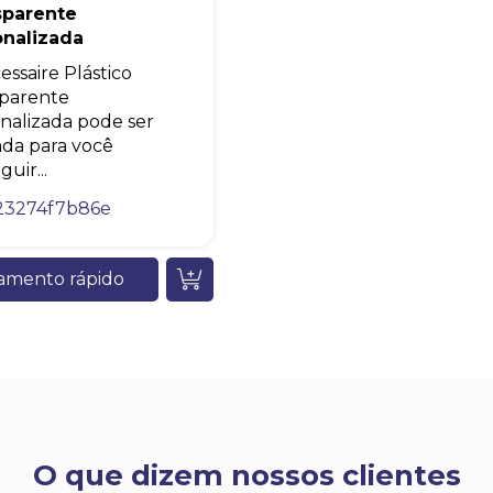
sparente
onalizada
essaire Plástico
parente
nalizada pode ser
zada para você
uir...
23274f7b86e
amento rápido
O que dizem nossos clientes