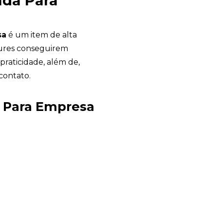
ada Para
sa
é um item de alta
cures conseguirem
raticidade, além de,
contato.
Chambo Brindes
a Para Empresa
online