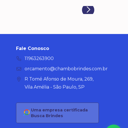
Fale Conosco
11963263900
orcamento@chambobrindes.com.br
R Tomé Afonso de Moura, 269,
Vila Amélia - São Paulo, SP
Uma empresa certificada
Busca Brindes