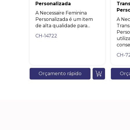
Personalizada
Tran
Pers
A Necessaire Feminina
Personalizada é um item
A Nec
de alta qualidade para...
Trans
Perso
CH-14722
utili
conseg
CH-7
Orçamento rápido
Orç