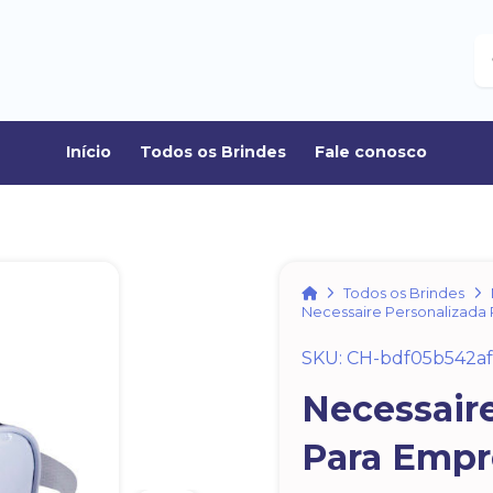
B
Início
Todos os Brindes
Fale conosco
Home
Todos os Brindes
Necessaire Personalizada
SKU: CH-bdf05b542a
Necessair
Para Empr