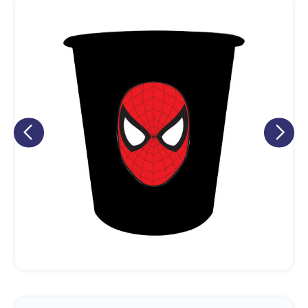
Eu concordo em receber comunicações.
A nossa empresa está comprometida a proteger e respeitar
sua privacidade, utilizaremos seus dados apenas para fins
de marketing. Você pode alterar suas preferências a
qualquer momento.
Iniciar conversa