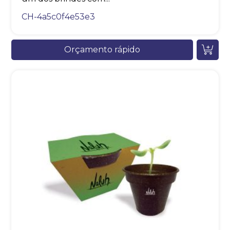
CH-4a5c0f4e53e3
Orçamento rápido