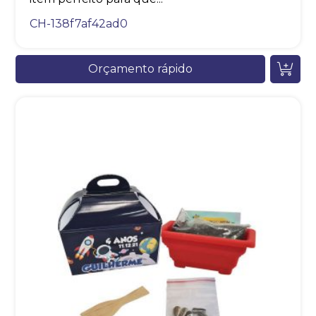
CH-138f7af42ad0
Orçamento rápido