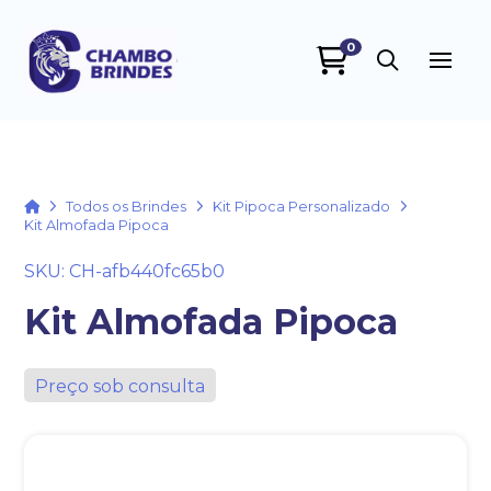
0
Chambo Brindes
online
Home
Todos os Brindes
Kit Pipoca Personalizado
Kit Almofada Pipoca
SKU: CH-afb440fc65b0
Kit Almofada Pipoca
Preço sob consulta
+55