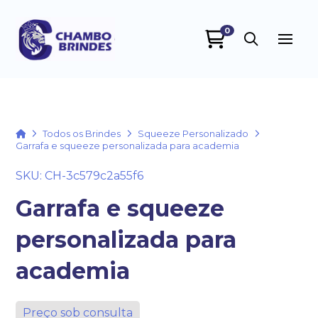
0
Chambo Brindes
online
Home
Todos os Brindes
Squeeze Personalizado
Garrafa e squeeze personalizada para academia
SKU: CH-3c579c2a55f6
Garrafa e squeeze
personalizada para
+55
academia
Preço sob consulta