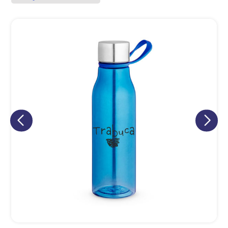
Eu concordo em receber comunicações.
A nossa empresa está comprometida a proteger e respeitar
sua privacidade, utilizaremos seus dados apenas para fins
de marketing. Você pode alterar suas preferências a
qualquer momento.
Iniciar conversa