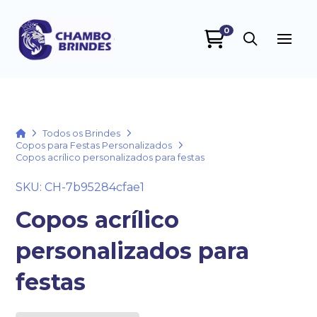
0
Chambo Brindes
online
Home
Todos os Brindes
Copos para Festas Personalizados
Copos acrílico personalizados para festas
SKU: CH-7b95284cfae1
Copos acrílico
personalizados para
+55
festas