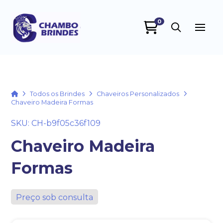
0
Chambo Brindes
online
Home
Todos os Brindes
Chaveiros Personalizados
Chaveiro Madeira Formas
SKU: CH-b9f05c36f109
Chaveiro Madeira
Formas
+55
Preço sob consulta