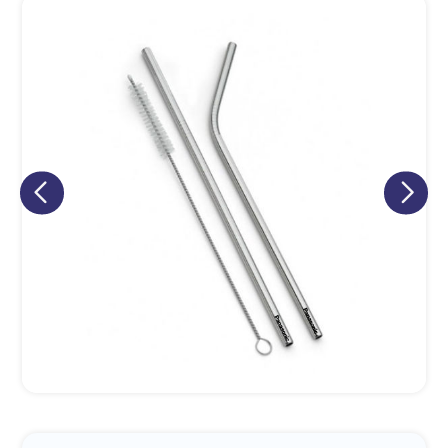
Eu concordo em receber comunicações.
A nossa empresa está comprometida a proteger e respeitar
sua privacidade, utilizaremos seus dados apenas para fins
de marketing. Você pode alterar suas preferências a
qualquer momento.
Iniciar conversa