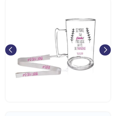
Eu concordo em receber comunicações.
A nossa empresa está comprometida a proteger e respeitar
sua privacidade, utilizaremos seus dados apenas para fins
de marketing. Você pode alterar suas preferências a
qualquer momento.
Iniciar conversa