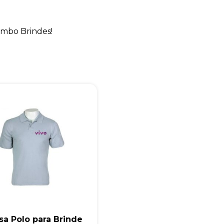
+55
mbo Brindes!
Eu concordo em receber comunicações.
A nossa empresa está comprometida a proteger e respeitar sua
privacidade, utilizaremos seus dados apenas para fins de
marketing. Você pode alterar suas preferências a qualquer
momento.
Iniciar conversa
a Polo para Brinde