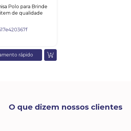
isa Polo para Brinde
item de qualidade
617e420367f
amento rápido
O que dizem nossos clientes