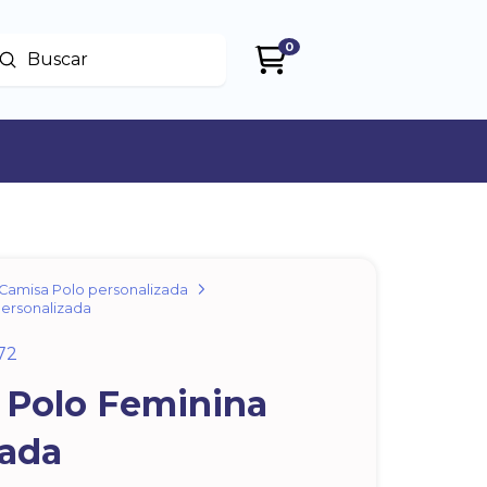
0
Enviar
uscar
Camisa Polo personalizada
Personalizada
72
 Polo Feminina
zada