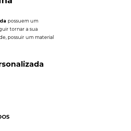
ina
ada
possuem um
guir tornar a sua
de, possuir um material
Chambo Brindes
online
rsonalizada
DOS