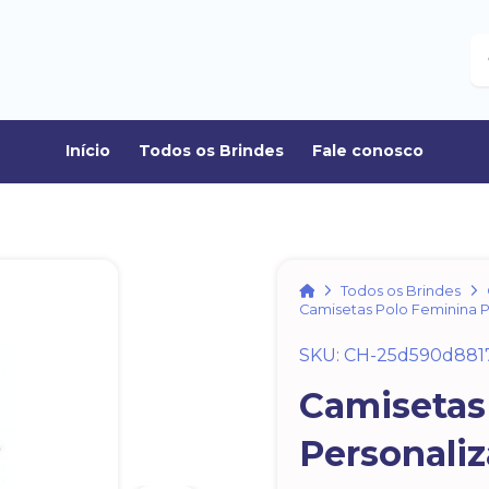
B
Início
Todos os Brindes
Fale conosco
Home
Todos os Brindes
Camisetas Polo Feminina 
SKU: CH-25d590d881
Camisetas
Personali