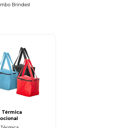
mbo Brindes!
Eu concordo em receber comunicações.
A nossa empresa está comprometida a proteger e respeitar sua
privacidade, utilizaremos seus dados apenas para fins de
marketing. Você pode alterar suas preferências a qualquer
momento.
Iniciar conversa
a Térmica
ocional
 Térmica