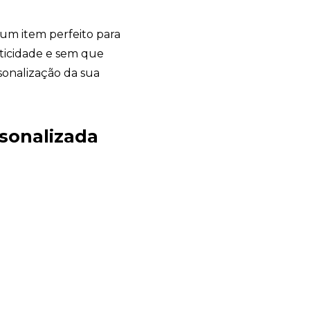
um item perfeito para
aticidade e sem que
sonalização da sua
Chambo Brindes
online
rsonalizada
+55