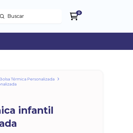
0
Enviar
uscar
Bolsa Térmica Personalizada
onalizada
d
ica infantil
zada