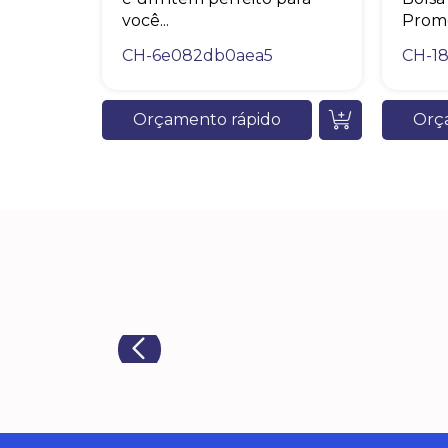
você...
Promo
CH-6e082db0aea5
CH-1
Orçamento rápido
Orç