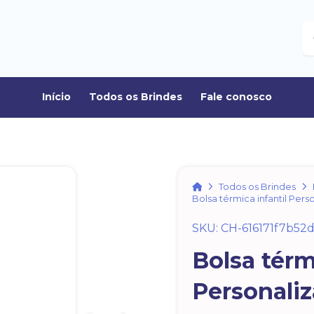
B
Início
Todos os Brindes
Fale conosco
Home
Todos os Brindes
Bolsa térmica infantil Pers
SKU: CH-616171f7b52
Bolsa térm
Personali