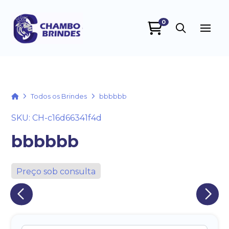
0
Chambo Brindes
online
Home
Todos os Brindes
bbbbbb
SKU: CH-c16d66341f4d
bbbbbb
Preço sob consulta
+55