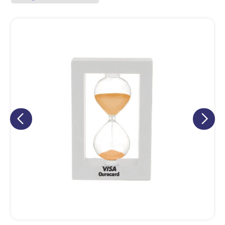
Eu concordo em receber comunicações.
A nossa empresa está comprometida a proteger e respeitar
sua privacidade, utilizaremos seus dados apenas para fins
de marketing. Você pode alterar suas preferências a
qualquer momento.
Iniciar conversa